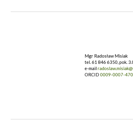
Mgr Radosław Misiak
tel. 61 846 6350, pok. 3
e-mail
radoslaw.misiak@
ORCID
0009-0007-470