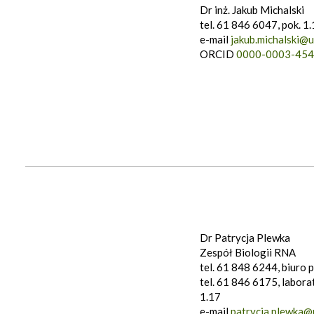
Dr inż. Jakub Michalski
tel. 61 846 6047, pok. 1
e-mail
jakub.michalski@u
ORCID
0000-0003-45
Dr Patrycja Plewka
Zespół Biologii RNA
tel. 61 848 6244, biuro 
tel. 61 846 6175, labora
1.17
e-mail
patrycja.plewka@