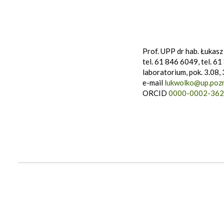
Prof. UPP dr hab. Łukas
tel. 61 846 6049, tel. 6
laboratorium, pok. 3.08, 
e-mail
lukwolko@up.pozn
ORCID
0000-0002-362