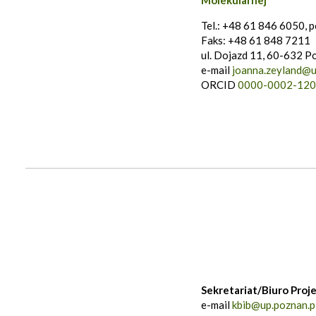
Molekularnej
Tel.: +48 61 846 6050, p
Faks: +48 61 848 7211
ul. Dojazd 11, 60-632 P
e-mail
joanna.zeyland@u
ORCID
0000-0002-120
Sekretariat/Biuro Proj
e-mail
kbib@up.poznan.p