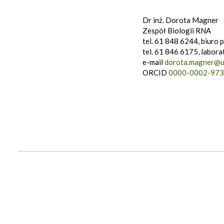
Dr inż. Dorota Magner
Zespół Biologii RNA
tel. 61 848 6244, biuro 
tel. 61 846 6175, labora
e-mail
dorota.magner@u
ORCID
0000-0002-973