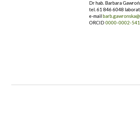
Dr hab. Barbara Gawroń
tel. 61 846 6048 laborat
e-mail
barb.gawronska@
ORCID
0000-0002-541