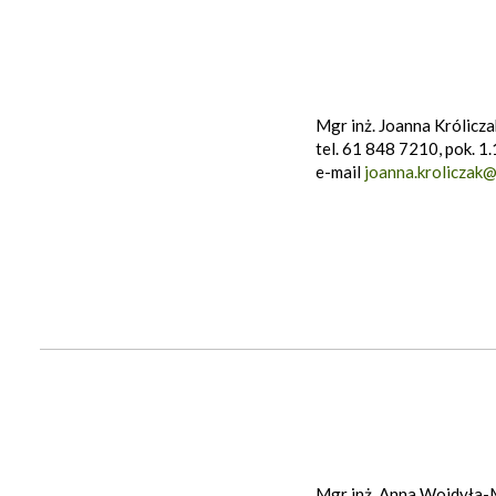
Mgr inż. Joanna Królicza
tel. 61 848 7210, pok. 1.
e-mail
joanna.kroliczak@
Mgr inż. Anna Wojdyła