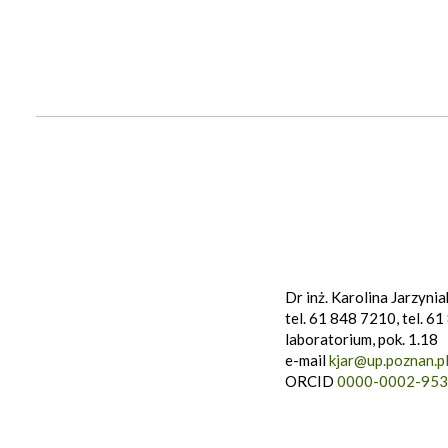
Dr inż. Karolina Jarzynia
tel. 61 848 7210, tel. 6
laboratorium, pok. 1.18
e-mail
kjar@up.poznan.p
ORCID
0000-0002-953