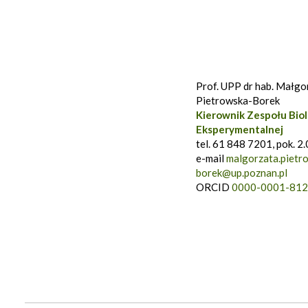
Prof. UPP dr hab. Małgo
Pietrowska-Borek
Kierownik Zespołu Biol
Eksperymentalnej
tel. 61 848 7201, pok. 2
e-mail
malgorzata.pietr
borek@up.poznan.pl
ORCID
0000-0001-812