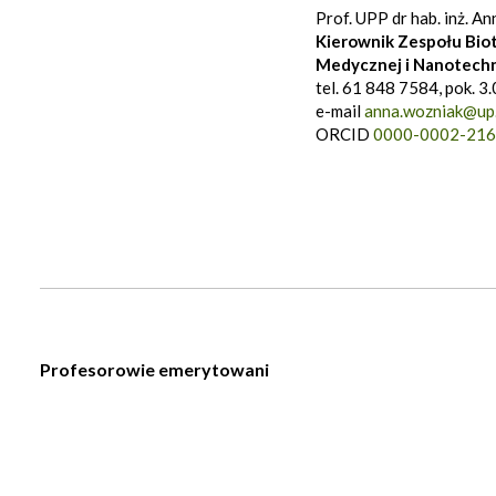
Prof. UPP dr hab. inż. A
Kierownik Zespołu Bio
Medycznej i Nanotechn
tel. 61 848 7584, pok. 3
e-mail
anna.wozniak@up.
ORCID
0000-0002-216
Profesorowie emerytowani