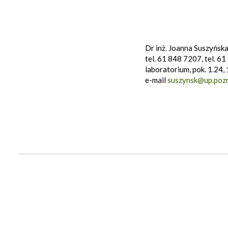
Dr inż. Joanna Suszyńsk
tel. 61 848 7207, tel. 6
laboratorium, pok. 1.24, 
e-mail
suszynsk@up.pozn