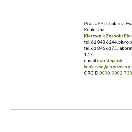
Prof. UPP dr hab. inż. E
Konieczna
Kierownik Zespołu Biol
tel. 61 848 6244, biuro p
tel. 61 846 6175, labora
1.17
e-mail
ewa.stepniak-
konieczna@up.poznan.pl
ORCID
0000-0002-738