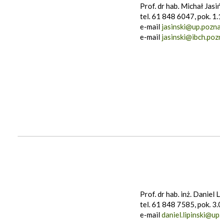
Prof. dr hab. Michał Jasi
tel. 61 848 6047, pok. 1
e-mail
jasinski@up.pozna
e-mail
jasinski@ibch.poz
Prof. dr hab. inż. Daniel L
tel. 61 848 7585, pok. 3
e-mail
daniel.lipinski@up